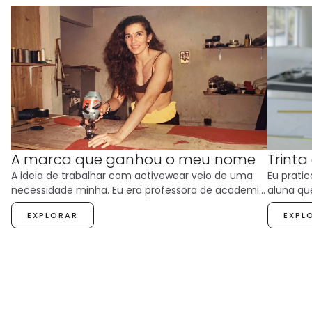
A marca que ganhou o meu nome
Trinta
A ideia de trabalhar com activewear veio de uma
Eu pratic
necessidade minha. Eu era professora de academia
aluna que
— dava aula de musculação e de ginástica…
arremesso
EXPLORAR
EXPL